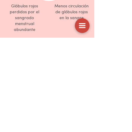
Glóbulos rojos
Menos circulación
perdidos por el
de glóbulos rojos
sangrado
en la sangre
menstrual
abundante
Menos hierro
=
Menos glóbulos rojos
Más hierro
=
Más glóbulos rojos